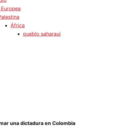
dio
 Europea
Palestina
África
pueblo saharaui
umar una dictadura en Colombia