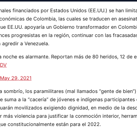
les financiados por Estados Unidos (EE.UU.) se han limit
oeconómicas de Colombia, las cuales se traducen en asesina
ue EE.UU. apoyaría un Gobierno transformador en Colombia
nces progresistas en la región, continuar con las fracasada
a agredir a Venezuela.
ta noche es alarmante. Reportan más de 80 heridos, 12 de e
cDV
May 29, 2021
mbrío, los paramilitares (mal llamados “gente de bien”)
e suma a la “cacería” de jóvenes e indígenas participantes
nuarán movilizados exigiendo dignidad, en medio de la de
r más violencia para justificar la conmoción interior, herra
que constitucionalmente están para el 2022.