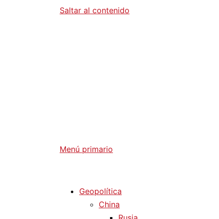
Saltar al contenido
Diario La 
Análisis Geopolítico y Actualidad Internaci
Menú primario
Diario La Humanidad
Geopolítica
China
Rusia