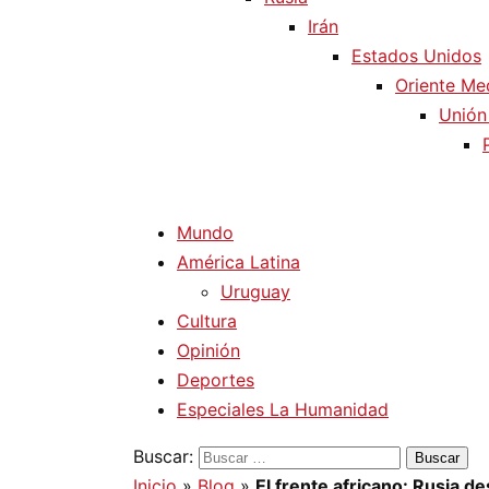
Irán
Estados Unidos
Oriente Me
Unión
Mundo
América Latina
Uruguay
Cultura
Opinión
Deportes
Especiales La Humanidad
Buscar:
Inicio
»
Blog
»
El frente africano: Rusia de