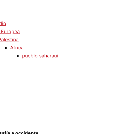
dio
 Europea
Palestina
África
pueblo saharaui
safía a occidente