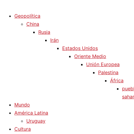
Diario La Humanidad
Geopolítica
China
Rusia
Irán
Estados Unidos
Oriente Medio
Unión Europea
Palestina
África
pueb
sahar
Mundo
América Latina
Uruguay
Cultura