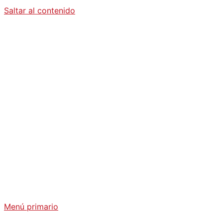
Saltar al contenido
Diario La
Humanidad
Análisis Geopolítico y Actualidad Internacional
Menú primario