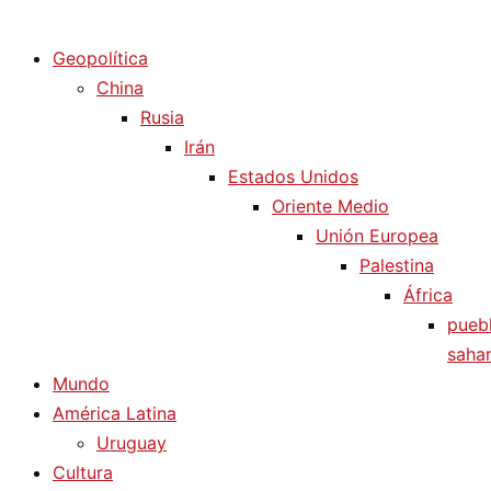
Diario La Humanidad
Geopolítica
China
Rusia
Irán
Estados Unidos
Oriente Medio
Unión Europea
Palestina
África
pueb
sahar
Mundo
América Latina
Uruguay
Cultura