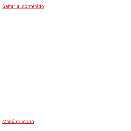
Saltar al contenido
Diario La
Humanidad
Análisis Geopolítico y Actualidad Internacional
Menú primario