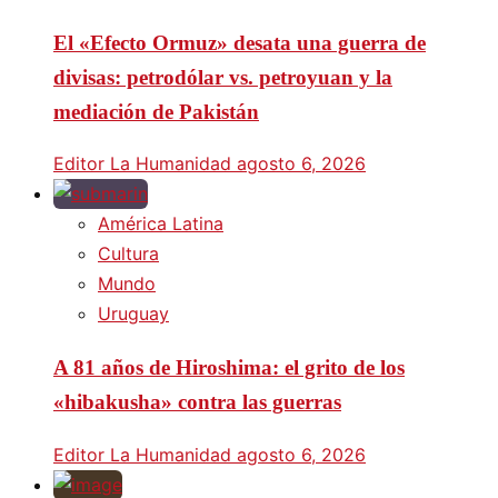
El «Efecto Ormuz» desata una guerra de
divisas: petrodólar vs. petroyuan y la
mediación de Pakistán
Editor La Humanidad
agosto 6, 2026
América Latina
Cultura
Mundo
Uruguay
A 81 años de Hiroshima: el grito de los
«hibakusha» contra las guerras
Editor La Humanidad
agosto 6, 2026