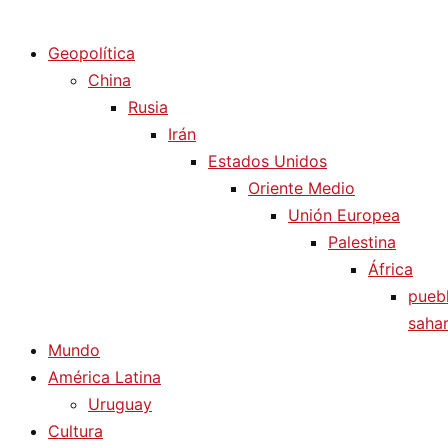
Diario La Humanidad
Geopolítica
China
Rusia
Irán
Estados Unidos
Oriente Medio
Unión Europea
Palestina
África
pueb
sahar
Mundo
América Latina
Uruguay
Cultura