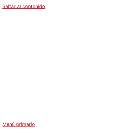
Saltar al contenido
Diario La
Humanidad
Análisis Geopolítico y Actualidad Internacional
Menú primario