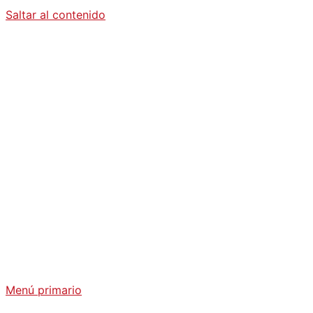
Saltar al contenido
Diario La
Humanidad
Análisis Geopolítico y Actualidad Internacional
Menú primario