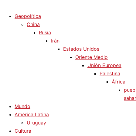
Diario La Humanidad
Geopolítica
China
Rusia
Irán
Estados Unidos
Oriente Medio
Unión Europea
Palestina
África
pueb
sahar
Mundo
América Latina
Uruguay
Cultura