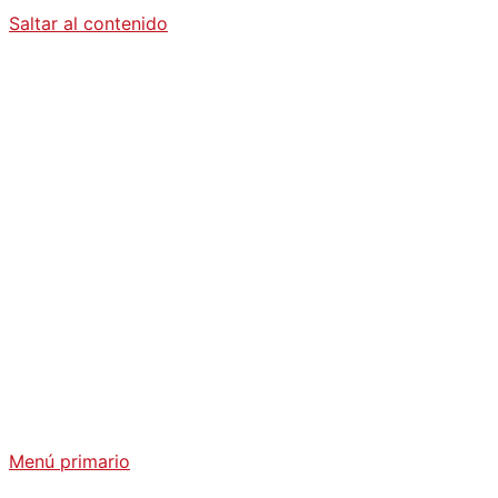
Saltar al contenido
Diario La
Humanidad
Análisis Geopolítico y Actualidad Internacional
Menú primario