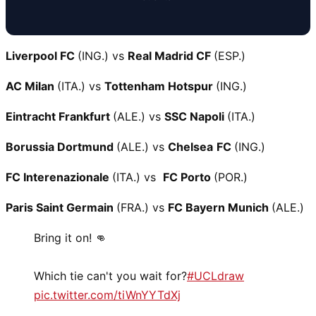
Liverpool FC
(ING.) vs
Real Madrid CF
(ESP.)
AC Milan
(ITA.) vs
Tottenham Hotspur
(ING.)
Eintracht Frankfurt
(ALE.) vs
SSC Napoli
(ITA.)
Borussia Dortmund
(ALE.) vs
Chelsea
FC
(ING.)
FC Interenazionale
(ITA.) vs
FC Porto
(POR.)
Paris Saint Germain
(FRA.) vs
FC Bayern Munich
(ALE.)
Bring it on! 👊
Which tie can't you wait for?
#UCLdraw
pic.twitter.com/tiWnYYTdXj