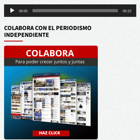
Reproductor
00:00
00:22
de
audio
COLABORA CON EL PERIODISMO
INDEPENDIENTE