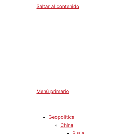
Saltar al contenido
Diario La 
Análisis Geopolítico y Actualidad Internaci
Menú primario
Diario La Humanidad
Geopolítica
China
Rusia