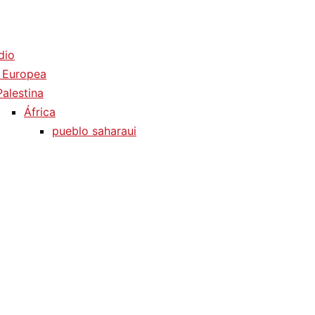
dio
 Europea
Palestina
África
pueblo saharaui