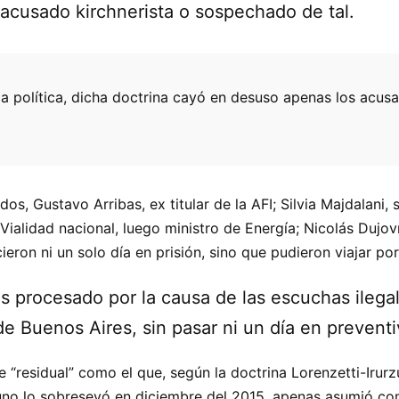
r acusado kirchnerista o sospechado de tal.
a política, dicha doctrina cayó en desuso apenas los acus
s, Gustavo Arribas, ex titular de la AFI; Silvia Majdalani, 
e Vialidad nacional, luego ministro de Energía; Nicolás Dujo
ieron ni un solo día en prisión, sino que pudieron viajar po
os procesado por la causa de las escuchas ilega
de Buenos Aires, sin pasar ni un día en preventi
“residual” como el que, según la doctrina Lorenzetti-Irurzu
rtuno lo sobreseyó en diciembre del 2015, apenas asumió c