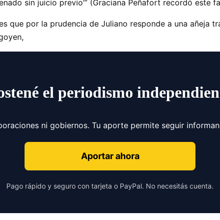
nado sin juicio previo’” (Graciana Peñafort recordó este fa
tes que por la prudencia de Juliano responde a una añeja t
igoyen,
ostené el periodismo independien
poraciones ni gobiernos. Tu aporte permite seguir informa
Aportar ahora
Pago rápido y seguro con tarjeta o PayPal. No necesitás cuenta.