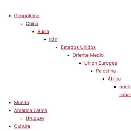
Diario La Humanidad
Geopolítica
China
Rusia
Irán
Estados Unidos
Oriente Medio
Unión Europea
Palestina
África
pueb
sahar
Mundo
América Latina
Uruguay
Cultura