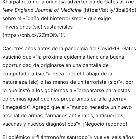
Kharpal retomó la ominosa advertencia de Gates al
The
New England Journal of Medicine
(https://bit.ly/3baI54q)
sobre el «
daño del bioterrorismo
» que exige
“inversiones (sic) sustanciales
(https://cnb.cx/2ZmQKv1)”.
Casi tres años antes de la pandemia del Covid-19, Gates
vaticinó que «
la próxima epidemia tiene una buena
oportunidad de originarse en una pantalla de
computadora (sic)
«: «sea
por el trabajo de la
naturaleza (sic) o las manos de un terrorista (sic)
«, por
lo que instó a los gobiernos a «
prepararse para estas
epidemias igual que nos preparamos para la guerra»
(¡megasic!)
. Agregó que el «
mundo necesita un nuevo
arsenal de armas, fármacos antivirales, anticuerpos,
vacunas y nuevos diagnósticos
«. ¡Negocio redondo!
El polémico «
filántropo/misántropo
» vuelve, seis años