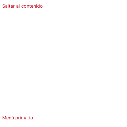
Saltar al contenido
Diario La
Humanidad
Análisis Geopolítico y Actualidad Internacional
Menú primario