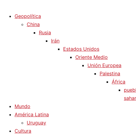
Diario La Humanidad
Geopolítica
China
Rusia
Irán
Estados Unidos
Oriente Medio
Unión Europea
Palestina
África
pueb
sahar
Mundo
América Latina
Uruguay
Cultura