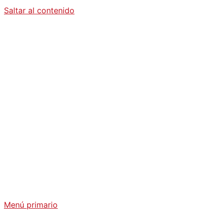
Saltar al contenido
Diario La
Humanidad
Análisis Geopolítico y Actualidad Internacional
Menú primario