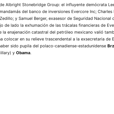
de Albright Stonebridge Group: el influyente demócrata Lee
 mandamás del banco de inversiones Evercore Inc; Charles P
Zedillo; y Samuel Berger, exasesor de Seguridad Nacional c
ejo de lado la exhumación de las trácalas financieras de E
de la enajenación catastral del petróleo mexicano valió tam
na colocar en su relieve trascendental a la exsecretaria de 
haber sido pupila del polaco-canadiense-estadunidense
Brz
Hillary) y
Obama
.