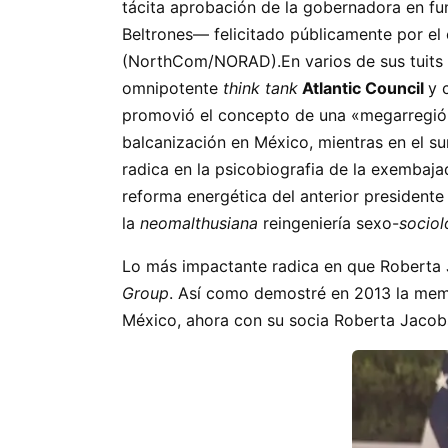
tácita aprobación de la gobernadora en fun
Beltrones— felicitado públicamente por e
(NorthCom/NORAD).En varios de sus tuits e
omnipotente
think tank
Atlantic Council
y 
promovió el concepto de una «megarregión 
balcanización en México, mientras en el s
radica en la psicobiografia de la exembaja
reforma energética del anterior president
la
neomalthusiana
reingeniería sexo-
sociol
Lo más impactante radica en que Roberta 
Group
. Así como demostré en 2013 la memb
México, ahora con su socia Roberta Jaco