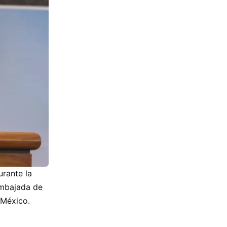
rante la
Embajada de
 México.