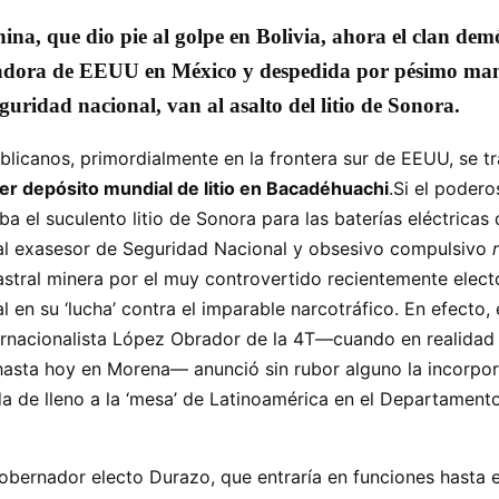
hina, que dio pie al golpe en Bolivia, ahora el clan de
dora de EEUU en México y despedida por pésimo manej
guridad nacional, van al asalto del litio de Sonora.
blicanos, primordialmente en la frontera sur de EEUU, se 
er depósito mundial de litio en Bacadéhuachi
.Si el podero
a el suculento litio de Sonora para las baterías eléctricas
 al exasesor de Seguridad Nacional y obsesivo compulsivo
astral minera por el muy controvertido recientemente el
 en su ‘lucha’ contra el imparable narcotráfico. En efecto
ernacionalista López Obrador de la 4T—cuando en realidad 
 hasta hoy en Morena— anunció sin rubor alguno la incorpor
 de lleno a la ‘mesa’ de Latinoamérica en el Departament
bernador electo Durazo, que entraría en funciones hasta e