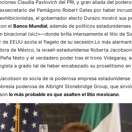
ciones Claudia Pavlovich del PRI, y gran aliada del poderos
l exsecretario del Pentágono Robert Gates por haber incr
xhibicionistas, el gobernador electo Durazo mostró sus pe
con el
Banco Mundial
, además de políticos estadunidenses
binacional (sic)»—donde brilla intensamente el litio de S
ur de EEUU azota el flagelo de su secesión.Lo más alarmant
dora de México, la israelí-estadunidense Roberta Jacobson
e Peña Nieto y el verdadero poder tras el trono Videgaray
ogista
a grado tal de haber encabezado su proselitismo en l
Jacobson es socia de la poderosa empresa estadunidense 
resía poderosa de Albright Stonebridge Group, que sirvió 
bson
lo más probable es que asalten el litio mexicano
.