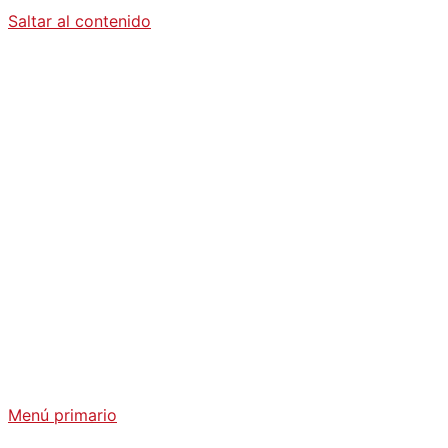
Saltar al contenido
Diario La
Humanidad
Análisis Geopolítico y Actualidad Internacional
Menú primario