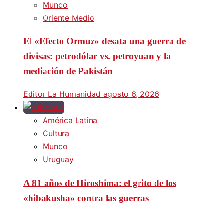
Mundo
Oriente Medio
El «Efecto Ormuz» desata una guerra de
divisas: petrodólar vs. petroyuan y la
mediación de Pakistán
Editor La Humanidad
agosto 6, 2026
América Latina
Cultura
Mundo
Uruguay
A 81 años de Hiroshima: el grito de los
«hibakusha» contra las guerras