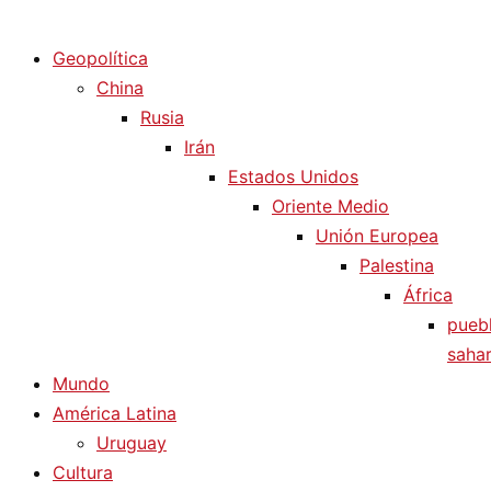
Diario La Humanidad
Geopolítica
China
Rusia
Irán
Estados Unidos
Oriente Medio
Unión Europea
Palestina
África
pueb
sahar
Mundo
América Latina
Uruguay
Cultura