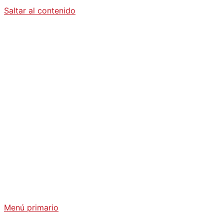
Saltar al contenido
Diario La
Humanidad
Análisis Geopolítico y Actualidad Internacional
Menú primario