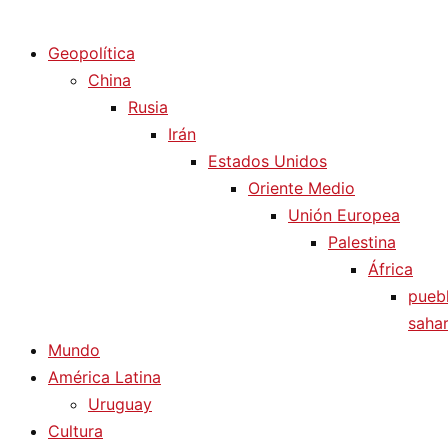
Diario La Humanidad
Geopolítica
China
Rusia
Irán
Estados Unidos
Oriente Medio
Unión Europea
Palestina
África
pueb
sahar
Mundo
América Latina
Uruguay
Cultura