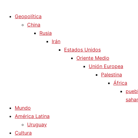
Diario La Humanidad
Geopolítica
China
Rusia
Irán
Estados Unidos
Oriente Medio
Unión Europea
Palestina
África
pueb
sahar
Mundo
América Latina
Uruguay
Cultura