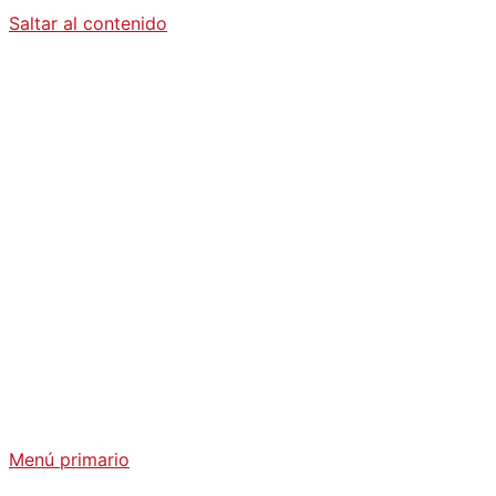
Saltar al contenido
Diario La
Humanidad
Análisis Geopolítico y Actualidad Internacional
Menú primario