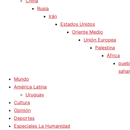
China
Rusia
Irán
Estados Unidos
Oriente Medio
Unión Europea
Palestina
África
pueb
sahar
Mundo
América Latina
Uruguay
Cultura
Opinión
Deportes
Especiales La Humanidad