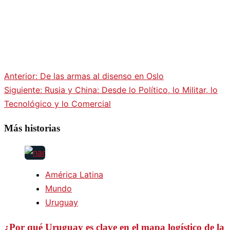
Anterior:
De las armas al disenso en Oslo
Navegación
Siguiente:
Rusia y China: Desde lo Político, lo Militar, lo
Tecnológico y lo Comercial
de
Más historias
entradas
América Latina
Mundo
Uruguay
¿Por qué Uruguay es clave en el mapa logístico de la