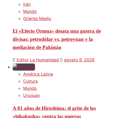
Irán
Mundo
Oriente Medio
El «Efecto Ormuz» desata una guerra de
divisas: petrodólar vs. petroyuan y la
mediación de Pakistán
Editor La Humanidad
agosto 6, 2026
América Latina
Cultura
Mundo
Uruguay
A 81 años de Hiroshima: el grito de los
«hibakusha» contra las guerras