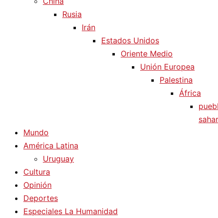
China
Rusia
Irán
Estados Unidos
Oriente Medio
Unión Europea
Palestina
África
pueb
sahar
Mundo
América Latina
Uruguay
Cultura
Opinión
Deportes
Especiales La Humanidad