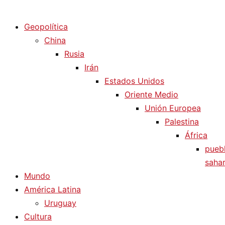
Diario La Humanidad
Geopolítica
China
Rusia
Irán
Estados Unidos
Oriente Medio
Unión Europea
Palestina
África
pueb
sahar
Mundo
América Latina
Uruguay
Cultura