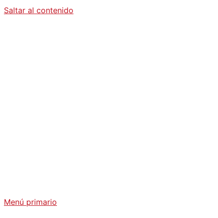
Saltar al contenido
Diario La
Humanidad
Análisis Geopolítico y Actualidad Internacional
Menú primario