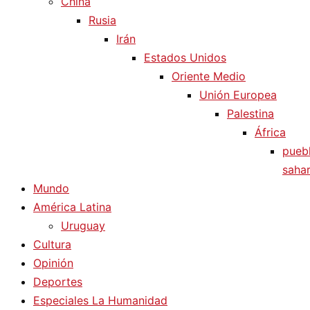
China
Rusia
Irán
Estados Unidos
Oriente Medio
Unión Europea
Palestina
África
pueb
sahar
Mundo
América Latina
Uruguay
Cultura
Opinión
Deportes
Especiales La Humanidad