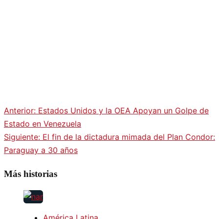
Anterior:
Estados Unidos y la OEA Apoyan un Golpe de
Navegación
Estado en Venezuela
Siguiente:
El fin de la dictadura mimada del Plan Condor:
de
Paraguay a 30 años
entradas
Más historias
América Latina