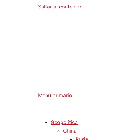
Saltar al contenido
Diario La 
Análisis Geopolítico y Actualidad Internaci
Menú primario
Diario La Humanidad
Geopolítica
China
Rusia