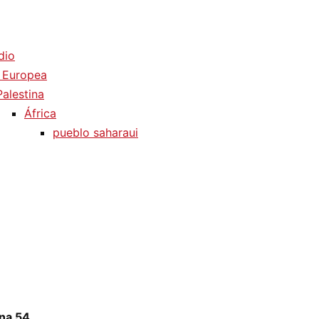
dio
 Europea
Palestina
África
pueblo saharaui
na 54