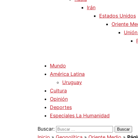
Irán
Estados Unidos
Oriente Me
Unión
Mundo
América Latina
Uruguay
Cultura
Opinión
Deportes
Especiales La Humanidad
Buscar:
Inicio
»
Geopolítica
»
Oriente Medio
»
Pági