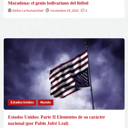
Maradona: el genio bolivariano del fútbol
Editor La Humanidad
noviembre 29, 2020
0
Estados Unidos
Mundo
Estados Unidos: Parte II Elementos de su carácter
nacional (por Pablo Jofré Leal)