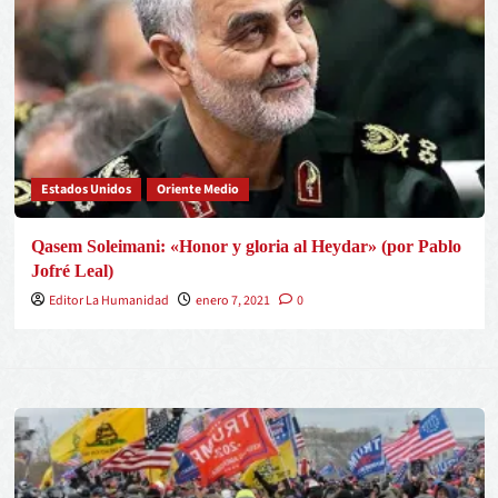
Estados Unidos
Oriente Medio
Qasem Soleimani: «Honor y gloria al Heydar» (por Pablo
Jofré Leal)
Editor La Humanidad
enero 7, 2021
0