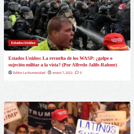
Estados Unidos
Estados Unidos: La revuelta de los WASP: ¿golpe o
sujeción militar a la vista? (Por Alfredo Jalife-Rahme)
Editor La Humanidad
enero 7, 2021
0