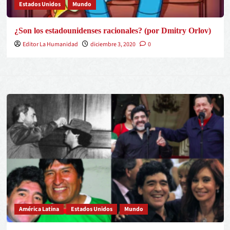
Estados Unidos
Mundo
¿Son los estadounidenses racionales? (por Dmitry Orlov)
Editor La Humanidad
diciembre 3, 2020
0
América Latina
Estados Unidos
Mundo