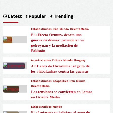
Latest
Popular
Trending
Estados Unidos
Irán
Mundo
Oriente Medio
El «Efecto Ormuz» desata una
guerra de divisas: petrodólar vs.
petroyuan y la mediación de
Pakistán
América Latina
Cultura
Mundo
Uruguay
A 81 años de Hiroshima: el grito de
los «hibakusha» contra las guerras
Estados Unidos
Geopolítica
Irán
Mundo
Oriente Medio
Las tensiones se convierten en llamas
en Oriente Medio.
Estados Unidos
Mundo
El «fantasma socialista»: el auge de