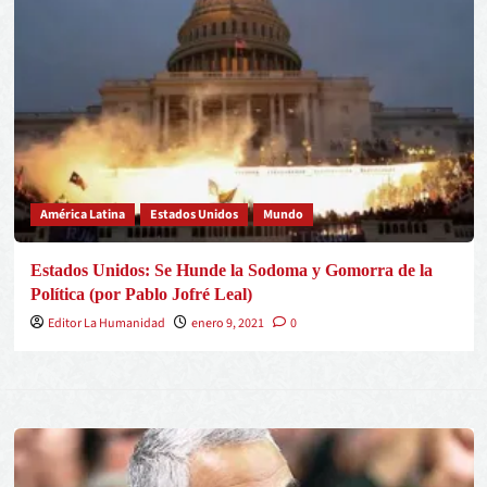
América Latina
Estados Unidos
Mundo
Estados Unidos: Se Hunde la Sodoma y Gomorra de la
Política (por Pablo Jofré Leal)
Editor La Humanidad
enero 9, 2021
0