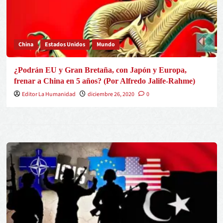
China
Estados Unidos
Mundo
¿Podrán EU y Gran Bretaña, con Japón y Europa,
frenar a China en 5 años? (Por Alfredo Jalife-Rahme)
Editor La Humanidad
diciembre 26, 2020
0