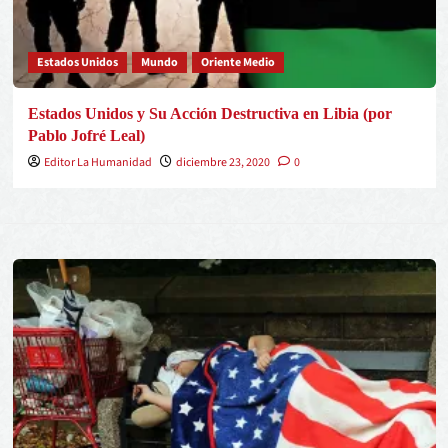
Estados Unidos
Mundo
Oriente Medio
Estados Unidos y Su Acción Destructiva en Libia (por
Pablo Jofré Leal)
Editor La Humanidad
diciembre 23, 2020
0