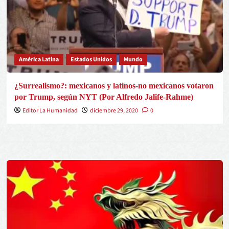
América Latina
Estados Unidos
Mundo
¿Surrealismo?: mexicanos y latinos-no mexicanos votaron
por Trump, según NYT (Por Alfredo Jalife-Rahme)
Editor La Humanidad
diciembre 29, 2020
0