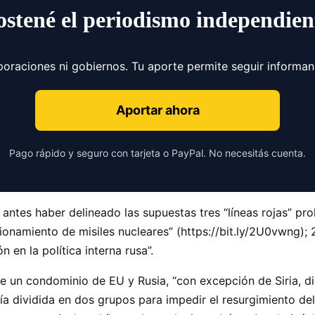
ostené el periodismo independien
poraciones ni gobiernos. Tu aporte permite seguir informa
Aportar ahora
Pago rápido y seguro con tarjeta o PayPal. No necesitás cuenta.
antes haber delineado las supuestas tres “líneas rojas” proh
onamiento de misiles nucleares” (https://bit.ly/2U0vwng); 2
n en la política interna rusa”.
de un condominio de EU y Rusia, “con excepción de Siria, d
ería dividida en dos grupos para impedir el resurgimiento del