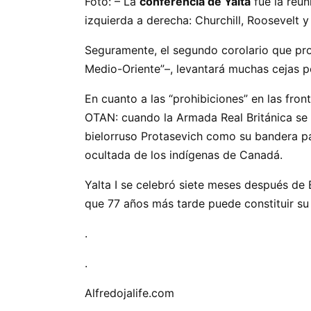
Foto: – La
conferencia de Yalta
fue la reun
izquierda a derecha: Churchill, Roosevelt 
Seguramente, el segundo corolario que prop
Medio-Oriente”–, levantará muchas cejas po
En cuanto a las “prohibiciones” en las fron
OTAN: cuando la Armada Real Británica se h
bielorruso Protasevich como su bandera pa
ocultada de los indígenas de Canadá.
Yalta I se celebró siete meses después de 
que 77 años más tarde puede constituir su
.
.
Alfredojalife.com