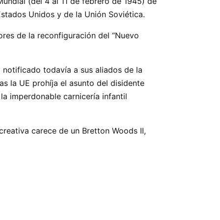
undial (del 4 al 11 de febrero de 1945) de
Estados Unidos y de la Unión Soviética.
ores de la reconfiguración del “Nuevo
 notificado todavía a sus aliados de la
 la UE prohíja el asunto del disidente
a imperdonable carnicería infantil
creativa carece de un Bretton Woods II,