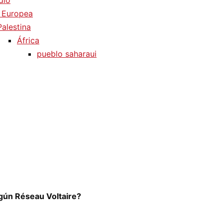
dio
 Europea
Palestina
África
pueblo saharaui
egún Réseau Voltaire?