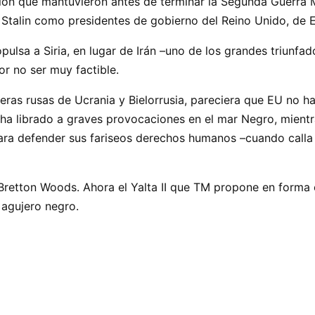
ión que mantuvieron antes de terminar la Segunda Guerra M
y Stalin como presidentes de gobierno del Reino Unido, de 
ulsa a Siria, en lugar de Irán –uno de los grandes triunfad
r no ser muy factible.
teras rusas de Ucrania y Bielorrusia, pareciera que EU no ha
a librado a graves provocaciones en el mar Negro, mientras
ra defender sus fariseos derechos humanos –cuando calla l
Bretton Woods. Ahora el Yalta II que TM propone en forma 
 agujero negro.