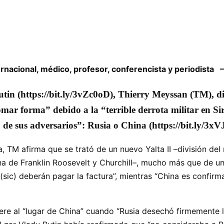
ernacional, médico, profesor, conferencista y periodista 
tin (https://bit.ly/3vZc0oD), Thierry Meyssan (TM), di
ar forma” debido a la “terrible derrota militar en Sir
 de sus adversarios”: Rusia o China (https://bit.ly/3xV
 TM afirma que se trató de un nuevo Yalta II –división de
ona de Franklin Roosevelt y Churchill–, mucho más que de un
(sic) deberán pagar la factura”, mientras “China es confir
iere al “lugar de China” cuando “Rusia desechó firmemente