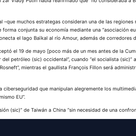
el zar Vlady Putin había reafirmado que “no consideraba a 
al –que muchos estrategas consideran una de las regiones 
de forma conjunta su economía mediante una “asociación eu
 conecta el lago Baïkal al río Amour, además de corredores 
ceptó el 19 de mayo [poco más de un mes antes de la Cumbr
 del petróleo (sic) occidental”, cuando “el socialista (sic)
osneft”, mientras el gaullista François Fillon será administ
 ciberseguridad que manipulan alegremente los multimedi
 mismo EU”.
ión (sic)” de Taiwán a China “sin necesidad de una confront