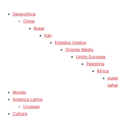
Diario La Humanidad
Geopolítica
China
Rusia
Irán
Estados Unidos
Oriente Medio
Unión Europea
Palestina
África
pueb
sahar
Mundo
América Latina
Uruguay
Cultura