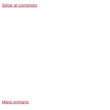
Saltar al contenido
Diario La
Humanidad
Análisis Geopolítico y Actualidad Internacional
Menú primario