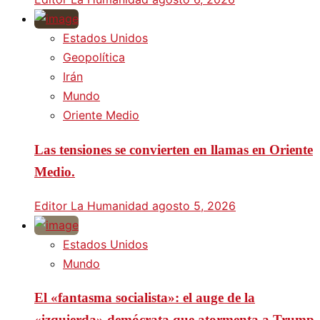
Estados Unidos
Geopolítica
Irán
Mundo
Oriente Medio
Las tensiones se convierten en llamas en Oriente
Medio.
Editor La Humanidad
agosto 5, 2026
Estados Unidos
Mundo
El «fantasma socialista»: el auge de la
«izquierda» demócrata que atormenta a Trump