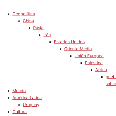
Diario La Humanidad
Geopolítica
China
Rusia
Irán
Estados Unidos
Oriente Medio
Unión Europea
Palestina
África
pueb
sahar
Mundo
América Latina
Uruguay
Cultura