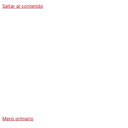
Saltar al contenido
Diario La
Humanidad
Análisis Geopolítico y Actualidad Internacional
Menú primario