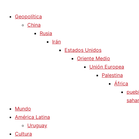
Diario La Humanidad
Geopolítica
China
Rusia
Irán
Estados Unidos
Oriente Medio
Unión Europea
Palestina
África
pueb
sahar
Mundo
América Latina
Uruguay
Cultura