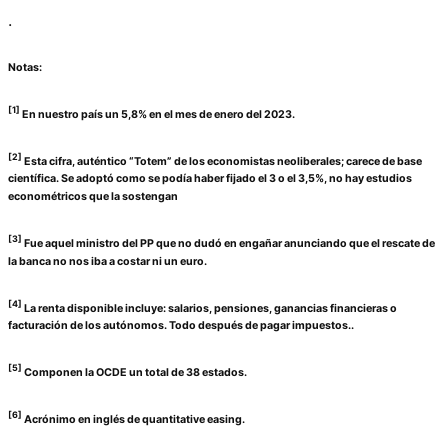
.
Notas:
[1]
En nuestro país un 5,8% en el mes de enero del 2023.
[2]
Esta cifra, auténtico “Totem” de los economistas neoliberales; carece de base
científica. Se adoptó como se podía haber fijado el 3 o el 3,5%, no hay estudios
econométricos que la sostengan
[3]
Fue aquel ministro del PP que no dudó en engañar anunciando que el rescate de
la banca no nos iba a costar ni un euro.
[4]
La renta disponible incluye: salarios, pensiones, ganancias financieras o
facturación de los autónomos. Todo después de pagar impuestos..
[5]
Componen la OCDE un total de 38 estados.
[6]
Acrónimo en inglés de quantitative easing.