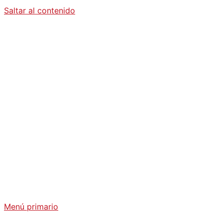
Saltar al contenido
Diario La
Humanidad
Análisis Geopolítico y Actualidad Internacional
Menú primario