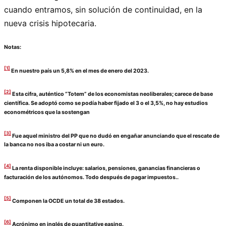
cuando entramos, sin solución de continuidad, en la
nueva crisis hipotecaria.
Notas:
[1]
En nuestro país un 5,8% en el mes de enero del 2023.
[2]
Esta cifra, auténtico “Totem” de los economistas neoliberales; carece de base
científica. Se adoptó como se podía haber fijado el 3 o el 3,5%, no hay estudios
econométricos que la sostengan
[3]
Fue aquel ministro del PP que no dudó en engañar anunciando que el rescate de
la banca no nos iba a costar ni un euro.
[4]
La renta disponible incluye: salarios, pensiones, ganancias financieras o
facturación de los autónomos. Todo después de pagar impuestos..
[5]
Componen la OCDE un total de 38 estados.
[6]
Acrónimo en inglés de quantitative easing.