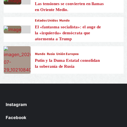
Las tensiones se convierten en llamas
en Oriente Medio.
Estados Unidos
Mundo
El «fantasma socialista»: el auge de
la «izquierda» demócrata que
atormenta a Trump
Mundo
Rusia
Unión Europea
Putin y la Duma Estatal consolidan
la soberanía de Rusia
Instagram
Facebook