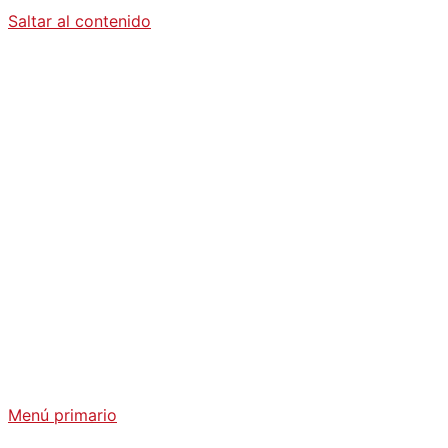
Saltar al contenido
Diario La
Humanidad
Análisis Geopolítico y Actualidad Internacional
Menú primario