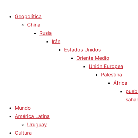
Diario La Humanidad
Geopolítica
China
Rusia
Irán
Estados Unidos
Oriente Medio
Unión Europea
Palestina
África
pueb
sahar
Mundo
América Latina
Uruguay
Cultura