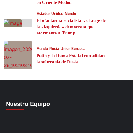
en Oriente Medio.
Estados Unidos
Mundo
El «fantasma socialista»: el auge de
la «izquierda» demócrata que
atormenta a Trump
Mundo
Rusia
Unión Europea
Putin y la Duma Estatal consolidan
la soberanía de Rusia
Nuestro Equipo