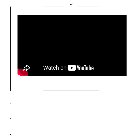
.
.
.