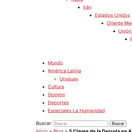
Irán
Estados Unidos
Oriente Me
Unión
Mundo
América Latina
Uruguay
Cultura
Opinión
Deportes
Especiales La Humanidad
Buscar:
Inicio
»
Blog
»
5 Claves de la Derrota en A