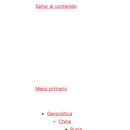
Saltar al contenido
Diario La 
Análisis Geopolítico y Actualidad Internaci
Menú primario
Diario La Humanidad
Geopolítica
China
Rusia