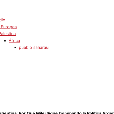
dio
 Europea
Palestina
África
pueblo saharaui
rgentina: Por Qué Milei Sigue Dominando la Política Arge