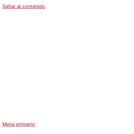
Saltar al contenido
Diario La
Humanidad
Análisis Geopolítico y Actualidad Internacional
Menú primario