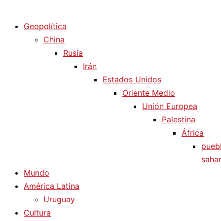
Diario La Humanidad
Geopolítica
China
Rusia
Irán
Estados Unidos
Oriente Medio
Unión Europea
Palestina
África
pueb
sahar
Mundo
América Latina
Uruguay
Cultura