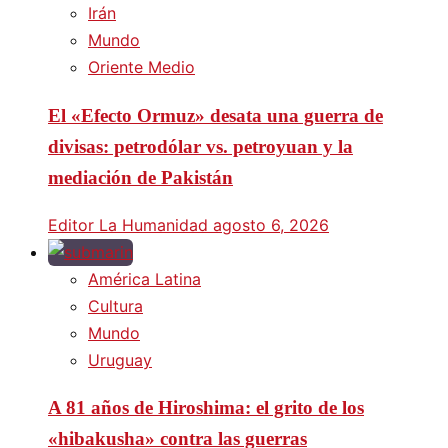
Irán
Mundo
Oriente Medio
El «Efecto Ormuz» desata una guerra de
divisas: petrodólar vs. petroyuan y la
mediación de Pakistán
Editor La Humanidad
agosto 6, 2026
América Latina
Cultura
Mundo
Uruguay
A 81 años de Hiroshima: el grito de los
«hibakusha» contra las guerras