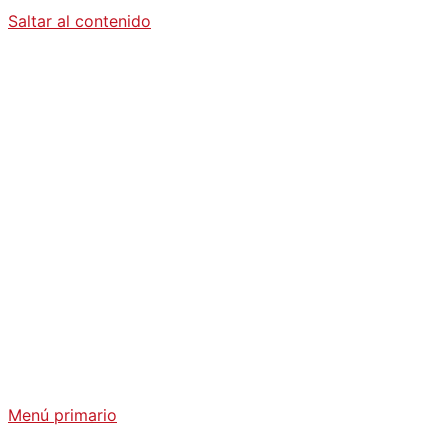
Saltar al contenido
Diario La
Humanidad
Análisis Geopolítico y Actualidad Internacional
Menú primario