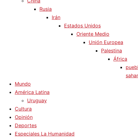
China
Rusia
Irán
Estados Unidos
Oriente Medio
Unión Europea
Palestina
África
pueb
sahar
Mundo
América Latina
Uruguay
Cultura
Opinión
Deportes
Especiales La Humanidad