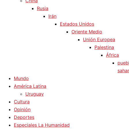
China
Rusia
Irán
Estados Unidos
Oriente Medio
Unión Europea
Palestina
África
pueb
sahar
Mundo
América Latina
Uruguay
Cultura
Opinión
Deportes
Especiales La Humanidad