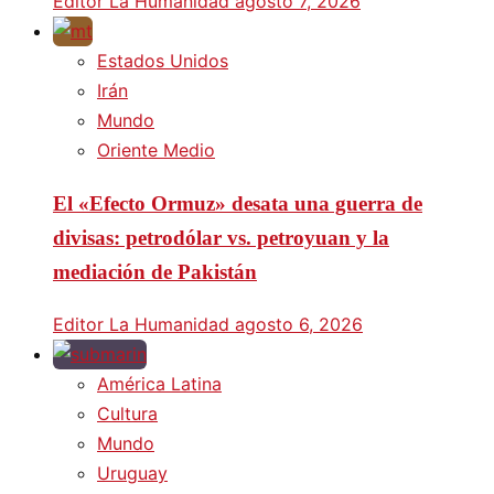
Editor La Humanidad
agosto 7, 2026
Estados Unidos
Irán
Mundo
Oriente Medio
El «Efecto Ormuz» desata una guerra de
divisas: petrodólar vs. petroyuan y la
mediación de Pakistán
Editor La Humanidad
agosto 6, 2026
América Latina
Cultura
Mundo
Uruguay