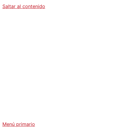
Saltar al contenido
Diario La
Humanidad
Análisis Geopolítico y Actualidad Internacional
Menú primario