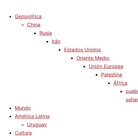
Diario La Humanidad
Geopolítica
China
Rusia
Irán
Estados Unidos
Oriente Medio
Unión Europea
Palestina
África
pueb
sahar
Mundo
América Latina
Uruguay
Cultura