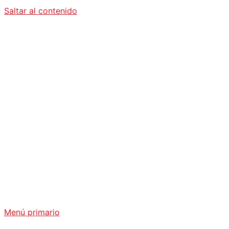
Saltar al contenido
Diario La
Humanidad
Análisis Geopolítico y Actualidad Internacional
Menú primario