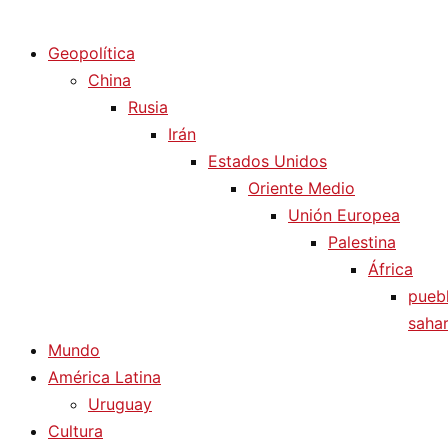
Diario La Humanidad
Geopolítica
China
Rusia
Irán
Estados Unidos
Oriente Medio
Unión Europea
Palestina
África
pueb
sahar
Mundo
América Latina
Uruguay
Cultura