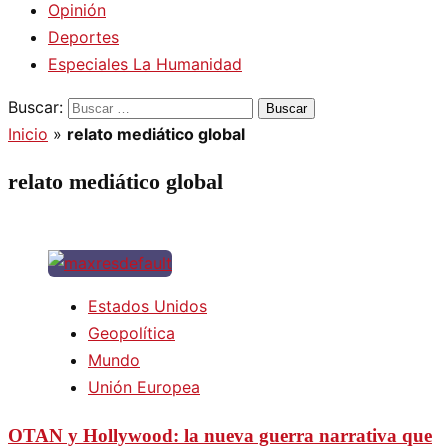
Opinión
Deportes
Especiales La Humanidad
Buscar:
Inicio
»
relato mediático global
relato mediático global
Estados Unidos
Geopolítica
Mundo
Unión Europea
OTAN y Hollywood: la nueva guerra narrativa que