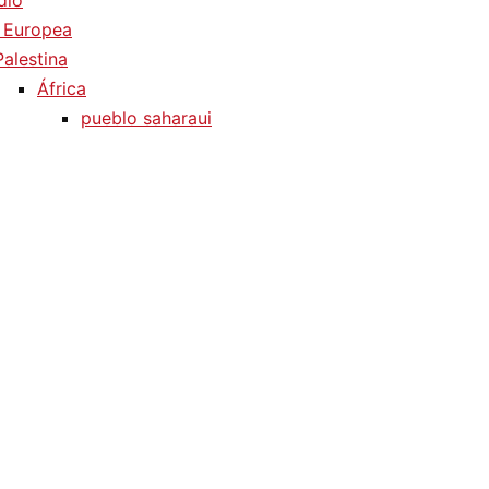
dio
 Europea
Palestina
África
pueblo saharaui