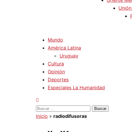
Oriente Me
Unión
Mundo
América Latina
Uruguay
Cultura
Opinión
Deportes
Especiales La Humanidad
Buscar:
Inicio
»
radiodifusoras