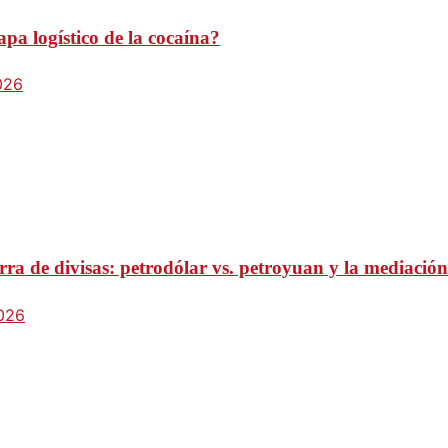
pa logístico de la cocaína?
026
ra de divisas: petrodólar vs. petroyuan y la mediación
2026