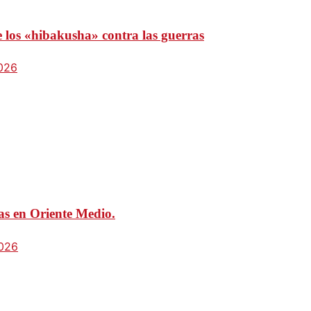
e los «hibakusha» contra las guerras
2026
mas en Oriente Medio.
2026