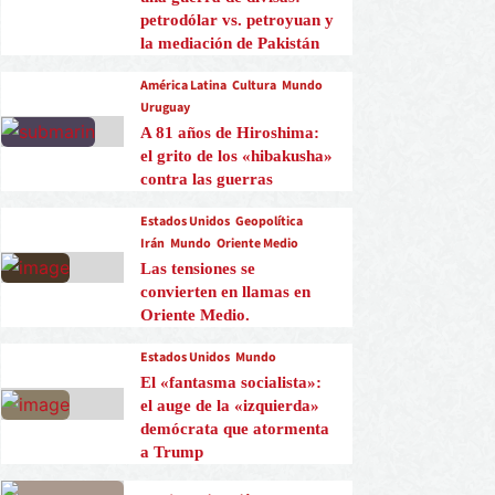
petrodólar vs. petroyuan y
la mediación de Pakistán
América Latina
Cultura
Mundo
Uruguay
A 81 años de Hiroshima:
el grito de los «hibakusha»
contra las guerras
Estados Unidos
Geopolítica
Irán
Mundo
Oriente Medio
Las tensiones se
convierten en llamas en
Oriente Medio.
Estados Unidos
Mundo
El «fantasma socialista»:
el auge de la «izquierda»
demócrata que atormenta
a Trump