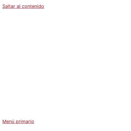
Saltar al contenido
Diario La
Humanidad
Análisis Geopolítico y Actualidad Internacional
Menú primario