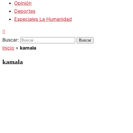
Opinión
Deportes
Especiales La Humanidad
Buscar:
Inicio
»
kamala
kamala