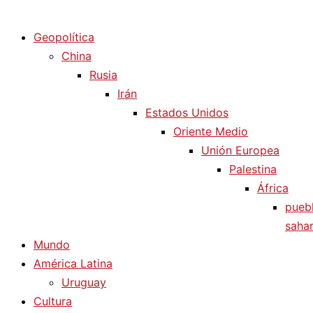
Diario La Humanidad
Geopolítica
China
Rusia
Irán
Estados Unidos
Oriente Medio
Unión Europea
Palestina
África
pueb
sahar
Mundo
América Latina
Uruguay
Cultura