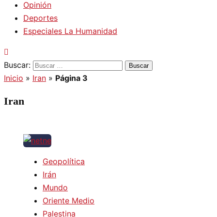
Opinión
Deportes
Especiales La Humanidad
Buscar:
Inicio
»
Iran
»
Página 3
Iran
Geopolítica
Irán
Mundo
Oriente Medio
Palestina