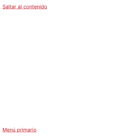
Saltar al contenido
Diario La
Humanidad
Análisis Geopolítico y Actualidad Internacional
Menú primario