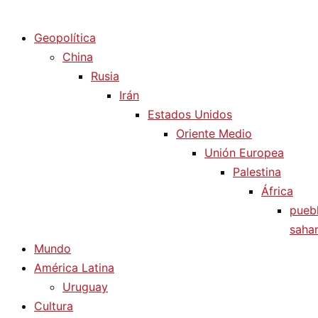
Diario La Humanidad
Geopolítica
China
Rusia
Irán
Estados Unidos
Oriente Medio
Unión Europea
Palestina
África
pueb
sahar
Mundo
América Latina
Uruguay
Cultura