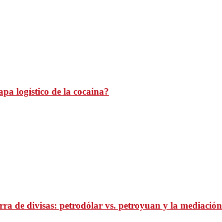
pa logístico de la cocaína?
ra de divisas: petrodólar vs. petroyuan y la mediación