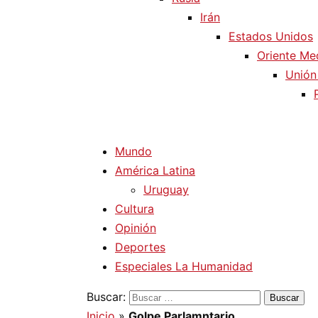
Irán
Estados Unidos
Oriente Me
Unión
Mundo
América Latina
Uruguay
Cultura
Opinión
Deportes
Especiales La Humanidad
Buscar:
Inicio
»
Golpe Parlamntario