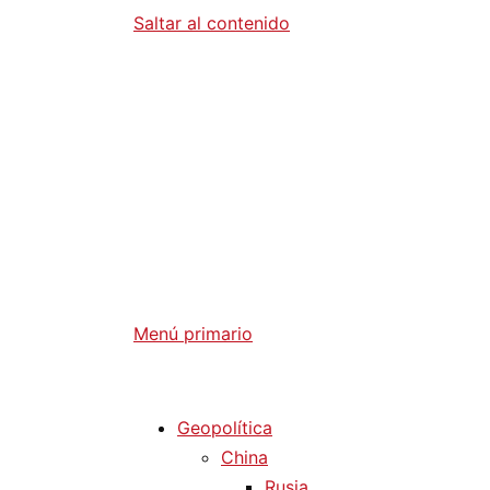
Saltar al contenido
Diario La 
Análisis Geopolítico y Actualidad Internaci
Menú primario
Diario La Humanidad
Geopolítica
China
Rusia