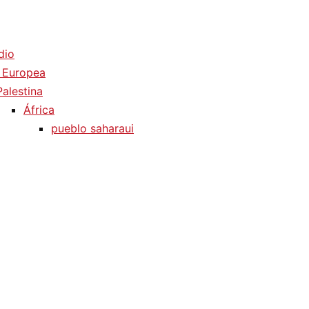
dio
 Europea
Palestina
África
pueblo saharaui