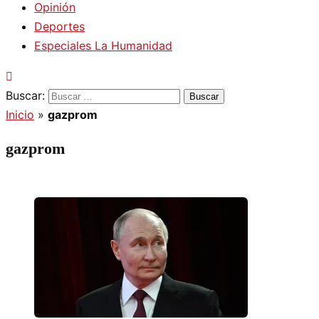
Opinión
Deportes
Especiales La Humanidad
Buscar:
Inicio
»
gazprom
gazprom