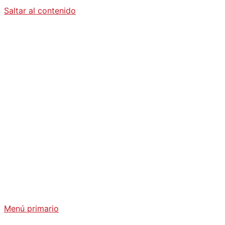
Saltar al contenido
Diario La
Humanidad
Análisis Geopolítico y Actualidad Internacional
Menú primario