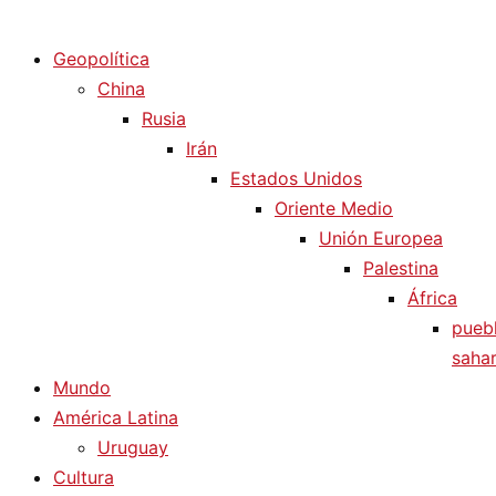
Diario La Humanidad
Geopolítica
China
Rusia
Irán
Estados Unidos
Oriente Medio
Unión Europea
Palestina
África
pueb
sahar
Mundo
América Latina
Uruguay
Cultura