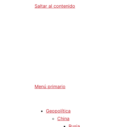
Saltar al contenido
Diario La 
Análisis Geopolítico y Actualidad Internaci
Menú primario
Diario La Humanidad
Geopolítica
China
Rusia