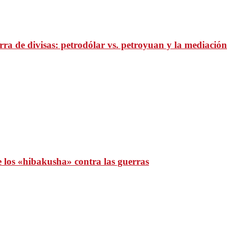
ra de divisas: petrodólar vs. petroyuan y la mediación
e los «hibakusha» contra las guerras