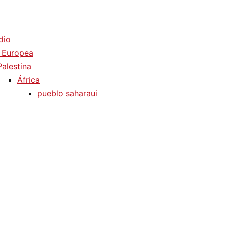
dio
 Europea
Palestina
África
pueblo saharaui