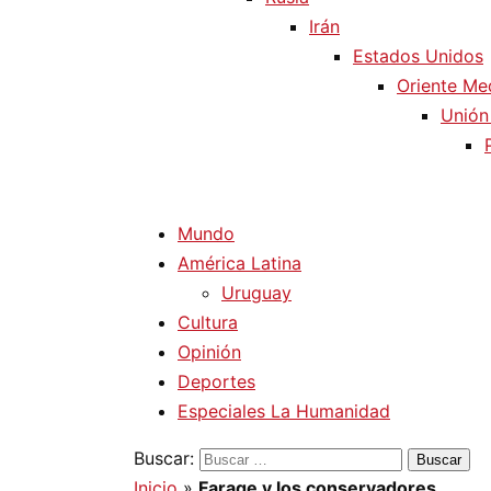
Irán
Estados Unidos
Oriente Me
Unión
Mundo
América Latina
Uruguay
Cultura
Opinión
Deportes
Especiales La Humanidad
Buscar:
Inicio
»
Farage y los conservadores