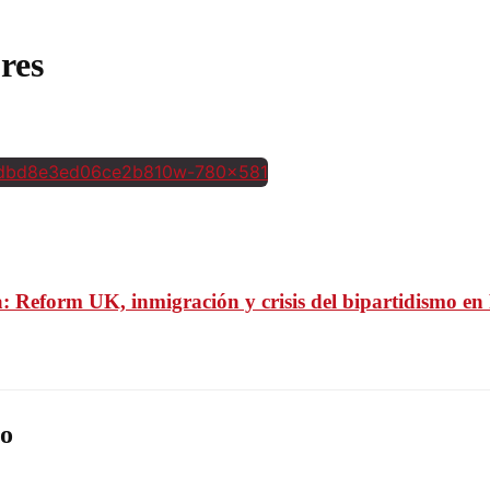
res
ca: Reform UK, inmigración y crisis del bipartidismo e
o