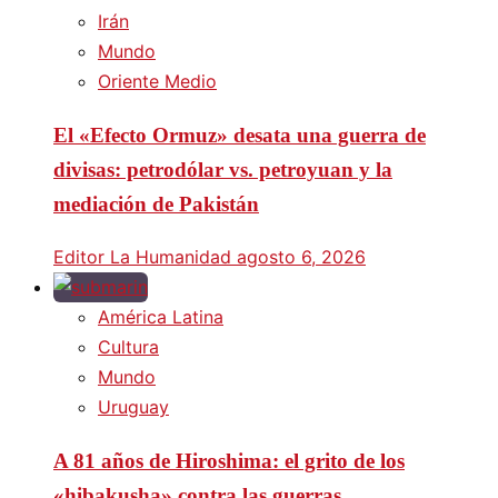
Irán
Mundo
Oriente Medio
El «Efecto Ormuz» desata una guerra de
divisas: petrodólar vs. petroyuan y la
mediación de Pakistán
Editor La Humanidad
agosto 6, 2026
América Latina
Cultura
Mundo
Uruguay
A 81 años de Hiroshima: el grito de los
«hibakusha» contra las guerras