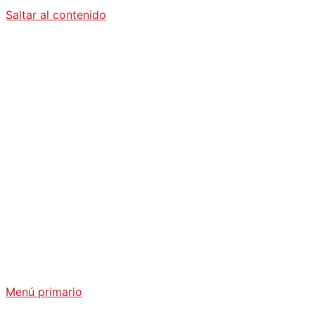
Saltar al contenido
Diario La
Humanidad
Análisis Geopolítico y Actualidad Internacional
Menú primario