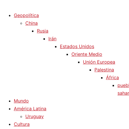
Diario La Humanidad
Geopolítica
China
Rusia
Irán
Estados Unidos
Oriente Medio
Unión Europea
Palestina
África
pueb
sahar
Mundo
América Latina
Uruguay
Cultura