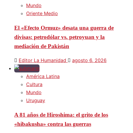
Mundo
Oriente Medio
El «Efecto Ormuz» desata una guerra de
divisas: petrodólar vs. petroyuan y la
mediación de Pakistán
Editor La Humanidad
agosto 6, 2026
América Latina
Cultura
Mundo
Uruguay
A 81 años de Hiroshima: el grito de los
«hibakusha» contra las guerras