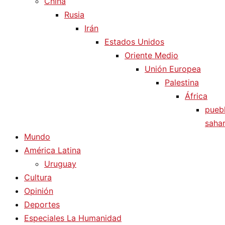
China
Rusia
Irán
Estados Unidos
Oriente Medio
Unión Europea
Palestina
África
pueb
sahar
Mundo
América Latina
Uruguay
Cultura
Opinión
Deportes
Especiales La Humanidad