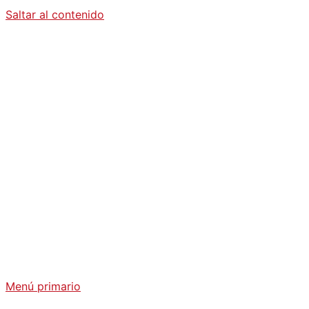
Saltar al contenido
Diario La
Humanidad
Análisis Geopolítico y Actualidad Internacional
Menú primario