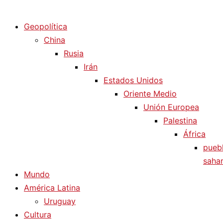
Diario La Humanidad
Geopolítica
China
Rusia
Irán
Estados Unidos
Oriente Medio
Unión Europea
Palestina
África
pueb
sahar
Mundo
América Latina
Uruguay
Cultura