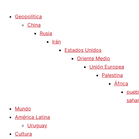
Diario La Humanidad
Geopolítica
China
Rusia
Irán
Estados Unidos
Oriente Medio
Unión Europea
Palestina
África
pueb
sahar
Mundo
América Latina
Uruguay
Cultura