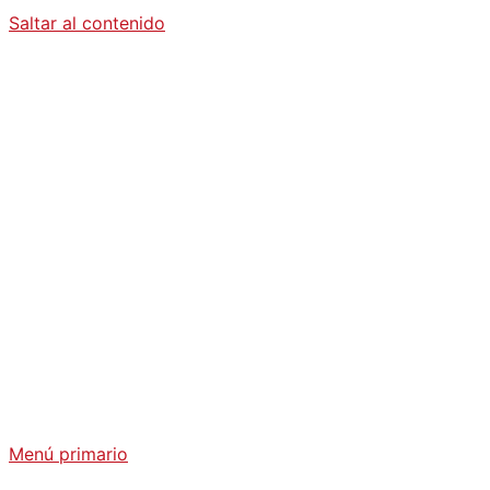
Saltar al contenido
Diario La
Humanidad
Análisis Geopolítico y Actualidad Internacional
Menú primario