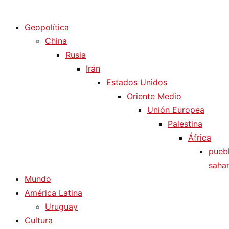
Diario La Humanidad
Geopolítica
China
Rusia
Irán
Estados Unidos
Oriente Medio
Unión Europea
Palestina
África
pueb
sahar
Mundo
América Latina
Uruguay
Cultura