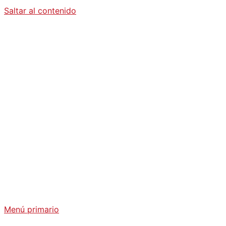
Saltar al contenido
Diario La
Humanidad
Análisis Geopolítico y Actualidad Internacional
Menú primario