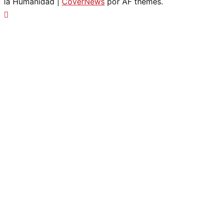
la Humanidad
|
CoverNews
por AF themes.