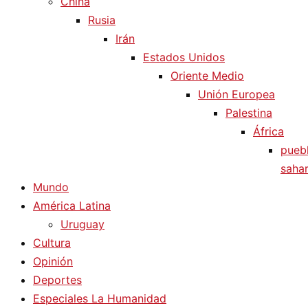
China
Rusia
Irán
Estados Unidos
Oriente Medio
Unión Europea
Palestina
África
pueb
sahar
Mundo
América Latina
Uruguay
Cultura
Opinión
Deportes
Especiales La Humanidad