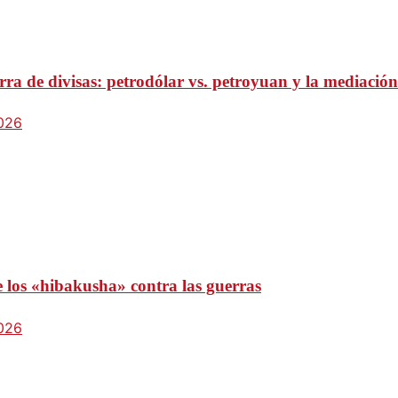
ra de divisas: petrodólar vs. petroyuan y la mediación
2026
e los «hibakusha» contra las guerras
2026