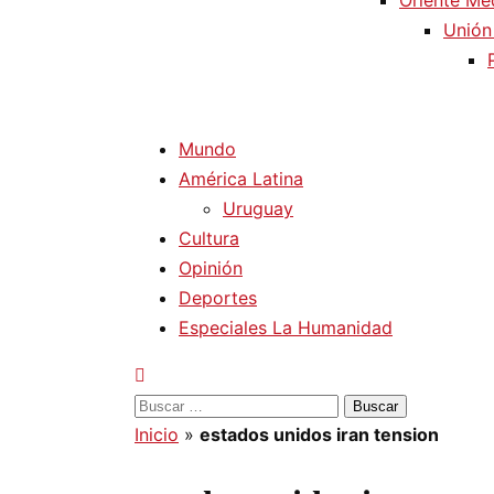
Oriente Me
Unión
Mundo
América Latina
Uruguay
Cultura
Opinión
Deportes
Especiales La Humanidad
Buscar:
Inicio
»
estados unidos iran tension