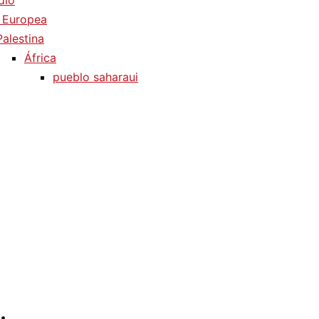
dio
 Europea
Palestina
África
pueblo saharaui