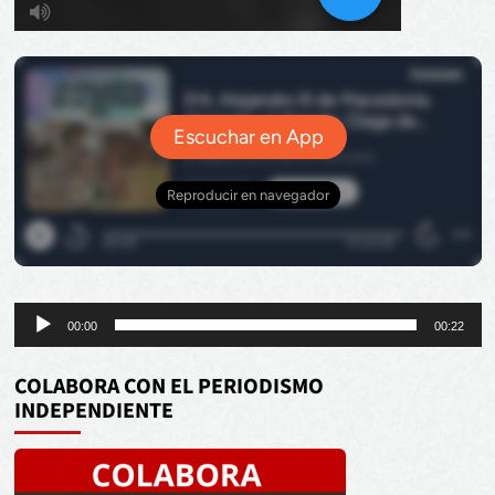
Reproductor
00:00
00:22
de
audio
COLABORA CON EL PERIODISMO
INDEPENDIENTE