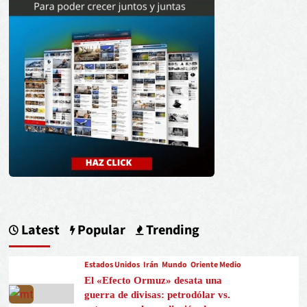
Latest
Popular
Trending
Estados Unidos
Irán
Mundo
Oriente Medio
El «Efecto Ormuz» desata una
guerra de divisas: petrodólar vs.